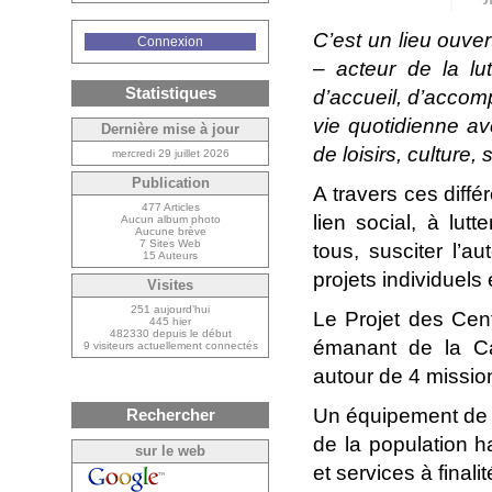
C’est un lieu ouver
Connexion
– acteur de la lu
Statistiques
d’accueil, d’accom
vie quotidienne av
Dernière mise à jour
de loisirs, culture, 
mercredi 29 juillet 2026
Publication
A travers ces diffé
477 Articles
lien social, à lut
Aucun album photo
Aucune brève
7 Sites Web
tous, susciter l’a
15 Auteurs
projets individuels e
Visites
251 aujourd’hui
Le Projet des Cen
445 hier
482330 depuis le début
émanant de la Cai
9 visiteurs actuellement connectés
autour de 4 mission
Un équipement de q
Rechercher
de la population ha
sur le web
et services à finalit