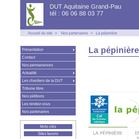
DUT Aquitaine Grand-Pau
tél : 06 06 88 03 77
Accueil du site
>
Nos partenaires
>
La pépinière
La pépinière
Présentation
Contact
Nos permanences
Actualité
Les chantiers de la DUT
Tribune libre.
Nos pétitions
Les rendez-vous
Nos partenaires
Mots-clés
Sites favoris