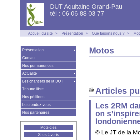
DUT Aquitaine Grand-Pau
tél : 06 06 88 03 77
Accueil du site
>
Présentation
>
Que faisons nous ?
>
Mot
Motos
Présentation
Contact
Nos permanences
Actualité
Les chantiers de la DUT
Articles p
Tribune libre.
Nos pétitions
Les 2RM dan
Les rendez-vous
on s’inspire
Nos partenaires
londonienne
Mots-clés
© Le JT de la M
Sites favoris