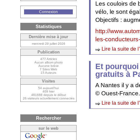
Les couloirs de b
vélo, le sont ég
Connexion
Objectifs : augmen
Statistiques
http://www.autom
Dernière mise à jour
les-conducteurs
mercredi 29 juillet 2026
Lire la suite de l
Publication
477 Articles
Aucun album photo
Et pourquoi
Aucune brève
7 Sites Web
gratuits à P
15 Auteurs
Visites
A Nantes il y a d
54 aujourd’hui
409 hier
© Ouest-France.f
481688 depuis le début
26 visiteurs actuellement connectés
Lire la suite de l
Rechercher
sur le web