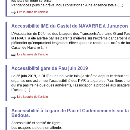
les fêtes en toute sérénité.
Pendant ces jours de grève, nous constatons : -Une absence totale (…)
Lire la suite de l’article
Accessibilité IME du Castel de NAVARRE à Jurançon
L’Association de Défense des Usagers des Transports Aquitaine Grand Pa
la FNAUT, a été alertée par les parents d’élèves sur l’extrême dangerosité 
piétonnier qu’empruntent les jeunes élèves pour se rendre des arrêts de bus
Castel de Navarre (…)
Lire la suite de l’article
Accessibilité gare de Pau juin 2019
Le 26 juin 2019, le DUT a une nouvelle fois (la sixième depuis le début de 
organisé une action sur l’accessibilité des PMR à la gare de Pau. Sous une 
qui n’a pas freiné quelques adhérents, l’association a proposé aux usagers 
L’action (…)
Lire la suite de l’article
Accessibilité à la gare de Pau et Cadencements sur la
Bedous.
Accessibilité et comité de ligne.
Les usagers toujours en attente.