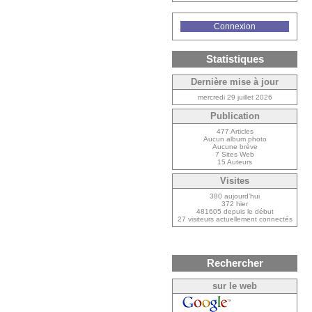
Connexion
Statistiques
Dernière mise à jour
mercredi 29 juillet 2026
Publication
477 Articles
Aucun album photo
Aucune brève
7 Sites Web
15 Auteurs
Visites
380 aujourd’hui
372 hier
481605 depuis le début
27 visiteurs actuellement connectés
Rechercher
sur le web