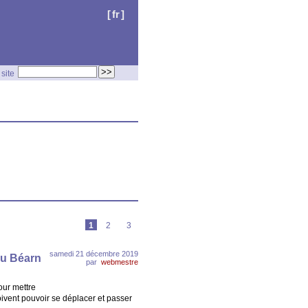
[
fr
]
site
1
2
3
samedi 21 décembre 2019
du Béarn
par
webmestre
our mettre
 doivent pouvoir se déplacer et passer