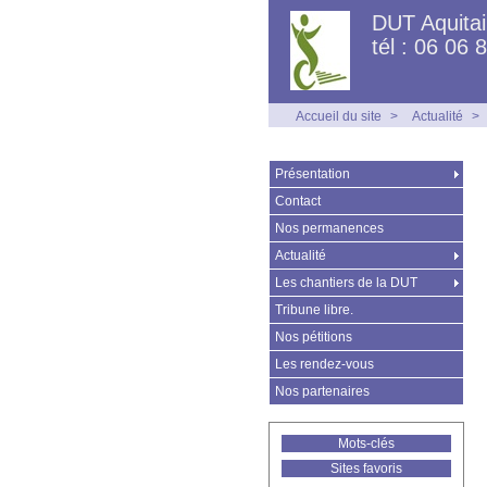
DUT Aquita
tél : 06 06 
Accueil du site
>
Actualité
>
Présentation
Contact
Nos permanences
Actualité
Les chantiers de la DUT
Tribune libre.
Nos pétitions
Les rendez-vous
Nos partenaires
Mots-clés
Sites favoris