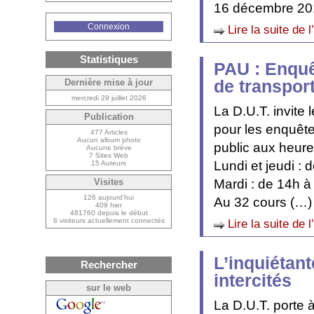
16 décembre 20
Connexion
Lire la suite de l
Statistiques
PAU : Enquê
de transpor
Dernière mise à jour
mercredi 29 juillet 2026
La D.U.T. invite 
Publication
pour les enquêtes
477 Articles
Aucun album photo
public aux heure
Aucune brève
7 Sites Web
Lundi et jeudi : 
15 Auteurs
Mardi : de 14h à
Visites
126 aujourd’hui
Au 32 cours (…)
409 hier
481760 depuis le début
8 visiteurs actuellement connectés
Lire la suite de l
L’inquiétant
Rechercher
intercités
sur le web
La D.U.T. porte