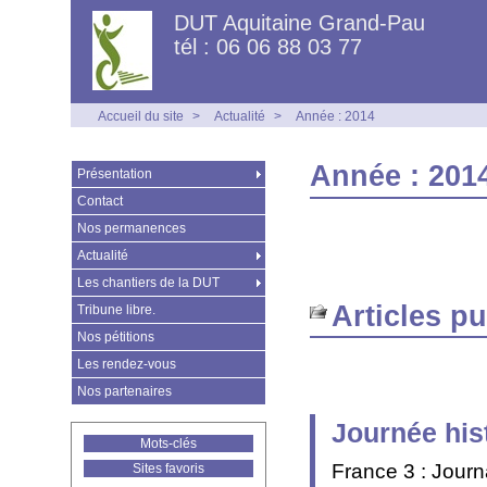
DUT Aquitaine Grand-Pau
tél : 06 06 88 03 77
Accueil du site
>
Actualité
>
Année : 2014
Année : 201
Présentation
Contact
Nos permanences
Actualité
Les chantiers de la DUT
Articles p
Tribune libre.
Nos pétitions
Les rendez-vous
Nos partenaires
Journée his
Mots-clés
France 3 : Journ
Sites favoris