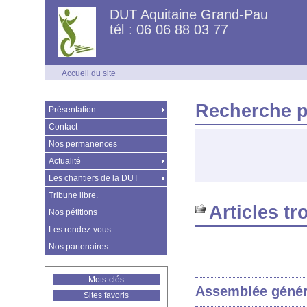
DUT Aquitaine Grand-Pau
tél : 06 06 88 03 77
Accueil du site
Recherche p
Présentation
Contact
Nos permanences
Actualité
Les chantiers de la DUT
Tribune libre.
Articles tr
Nos pétitions
Les rendez-vous
Nos partenaires
Mots-clés
Assemblée généra
Sites favoris