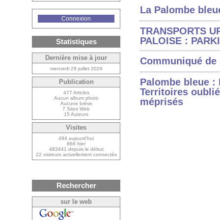
La Palombe bleue 
Connexion
TRANSPORTS U
PALOISE : PARK
Statistiques
Dernière mise à jour
Communiqué de p
mercredi 29 juillet 2026
Palombe bleue :
Publication
Territoires oublié
477 Articles
Aucun album photo
méprisés
Aucune brève
7 Sites Web
15 Auteurs
Visites
494 aujourd’hui
868 hier
483441 depuis le début
22 visiteurs actuellement connectés
Rechercher
sur le web