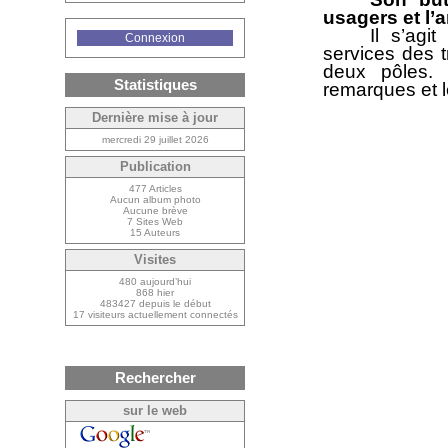
usagers et l’
Il s’agi
Connexion
services des 
deux pôles. 
Statistiques
remarques et l
Dernière mise à jour
mercredi 29 juillet 2026
Publication
477 Articles
Aucun album photo
Aucune brève
7 Sites Web
15 Auteurs
Visites
480 aujourd’hui
868 hier
483427 depuis le début
17 visiteurs actuellement connectés
Rechercher
sur le web