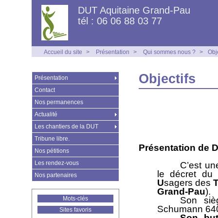
DUT Aquitaine Grand-Pau
tél : 06 06 88 03 77
Accueil du site
>
Présentation
>
Qui sommes nous ?
>
Obje
Objectifs
Présentation
Contact
Nos permanences
Actualité
Les chantiers de la DUT
Tribune libre.
Présentation de D
Nos pétitions
Les rendez-vous
C’est une
le décret du
Nos partenaires
U
sagers des
Grand-Pau
).
Mots-clés
Son siè
Schumann 64
Sites favoris
Son but