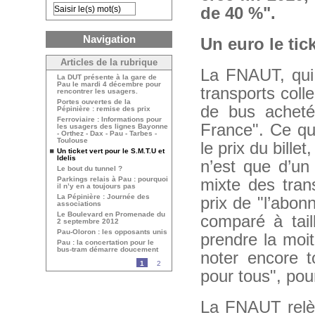
de 40 %".
Navigation
Un euro le tic
Articles de la rubrique
La FNAUT, qui 
La DUT présente à la gare de
Pau le mardi 4 décembre pour
transports colle
rencontrer les usagers.
Portes ouvertes de la
de bus achet
Pépinière : remise des prix
Ferroviaire : Informations pour
France". Ce qu
les usagers des lignes Bayonne
- Orthez - Dax - Pau - Tarbes -
Toulouse
le prix du bille
Un ticket vert pour le S.M.T.U et
Idelis
n’est que d’un
Le bout du tunnel ?
Parkings relais à Pau : pourquoi
mixte des trans
il n’y en a toujours pas
La Pépinière : Journée des
prix de "l’abon
associations
Le Boulevard en Promenade du
comparé à tail
2 septembre 2012
Pau-Oloron : les opposants unis
prendre la moit
Pau : la concertation pour le
bus-tram démarre doucement
noter encore t
1
2
pour tous", pour
La FNAUT relèv