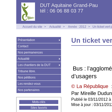
DUT Aquitaine Grand-Pau
tél : 06 06 88 03 77
Accueil du site
>
Actualité
>
Année : 2012
>
Un ticket vert 
Un ticket ver
Présentation
Contact
Nos permanences
Actualité
Les chantiers de la DUT
Bus : l’agglomé
Tribune libre.
d’usagers
Nos pétitions
Les rendez-vous
© La République
Nos partenaires
Par Mireille Dudun
Publié le 03/11/2012 
Mots-clés
Mise à jour : 03/11/20
Sites favoris