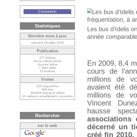
Connexion
Statistiques
Les bus d’Idelis o
année comparable (
Dernière mise à jour
mercredi 29 juillet 2026
Publication
477 Articles
Aucun album photo
En 2009, 8,4 mi
Aucune brève
7 Sites Web
cours de l’an
15 Auteurs
millions de v
Visites
avaient été d
220 aujourd’hui
409 hier
481854 depuis le début
millions de v
10 visiteurs actuellement connectés
Vincent Dunez
hausse spect
Rechercher
associations
décerné un tic
sur le web
créé fin 2010