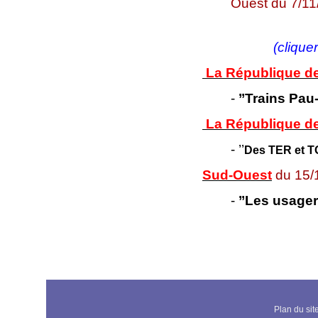
Ouest du 7/11
(cliquer
La République d
-
’’Trains Pa
La République d
- ’’
Des TER et TG
Sud-Ouest
du 15/
-
’’Les usager
Plan du sit