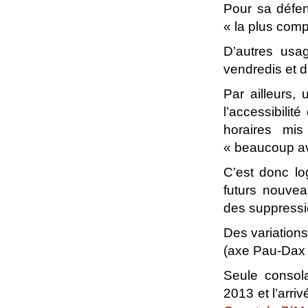
Pour sa défen
« la plus com
D’autres usa
vendredis et 
Par ailleurs,
l’accessibili
horaires mi
« beaucoup av
C’est donc lo
futurs nouvea
des suppressio
Des variations
(axe Pau-Dax e
Seule consola
2013 et l’arri