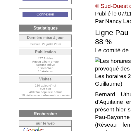
© Sud-Ouest 
Publié le 07/1
Connexion
Par
Nancy La
Statistiques
Ligne Pau-
Dernière mise à jour
88 %
mercredi 29 juillet 2026
Le comité de l
Publication
477 Articles
Aucun album photo
Aucune brève
7 Sites Web
15 Auteurs
Les horaires 
Visites
Guillaume)
220 aujourd’hui
409 hier
481854 depuis le début
Bernard Uthu
10 visiteurs actuellement connectés
d’Aquitaine e
présent hier 
Rechercher
Pau-Bayonne 
sur le web
(Réseau fer