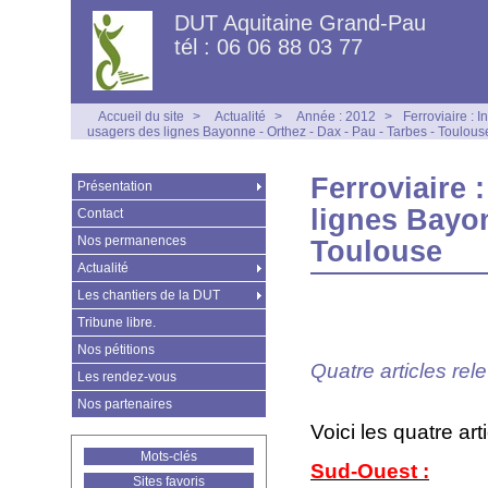
DUT Aquitaine Grand-Pau
tél : 06 06 88 03 77
Accueil du site
>
Actualité
>
Année : 2012
>
Ferroviaire : I
usagers des lignes Bayonne - Orthez - Dax - Pau - Tarbes - Toulous
Ferroviaire 
Présentation
lignes Bayon
Contact
Nos permanences
Toulouse
Actualité
Les chantiers de la DUT
Tribune libre.
Nos pétitions
Quatre articles rel
Les rendez-vous
Nos partenaires
Voici les quatre art
Mots-clés
Sud-Ouest :
Sites favoris