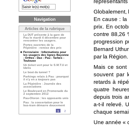
représentants 
Globalement, la
En cause : la 
Navigation
prix. En octob
Articles de la rubrique
contre 88,26 
La DUT présente à la gare de
Pau le mardi 4 décembre pour
progression p
rencontrer les usagers.
Portes ouvertes de la
Pépinière : remise des prix
Bernard Uthurry
Ferroviaire : Informations pour
les usagers des lignes Bayonne
par la Région.
- Orthez - Dax - Pau - Tarbes -
Toulouse
Un ticket vert pour le S.M.T.U et
Mais ce sont 
Idelis
Le bout du tunnel ?
souvent par l
Parkings relais à Pau : pourquoi
il n’y en a toujours pas
retards à répét
La Pépinière : Journée des
associations
quatre heure
Le Boulevard en Promenade du
2 septembre 2012
depuis trois a
Pau-Oloron : les opposants unis
Pau : la concertation pour le
a-t-il relevé
bus-tram démarre doucement
chaque semai
1
2
Une année « 