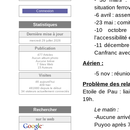
situation ferro
Connexion
-6 avril : ass
-23 mai : comi
Statistiques
-10 octobre
Dernière mise à jour
l’accessibilité
mercredi 29 juillet 2026
-11 décembre 
Publication
Canfranc avec
477 Articles
Aucun album photo
Aucune brève
Aérien :
7 Sites Web
15 Auteurs
-5 nov : réun
Visites
46 aujourd’hui
Problème des relat
409 hier
481680 depuis le début
Etoile de Pau : li
34 visiteurs actuellement connectés
19h.
Le matin :
Rechercher
-Aucune arri
sur le web
Puyoo après 7