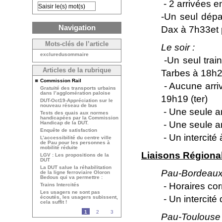
- 2 arrivées 
-Un seul dép
Navigation
Dax à 7h33et 
Mots-clés de l’article
Le soir :
excluredusommaire
-Un seul trai
Articles de la rubrique
Tarbes à 18h2
Commission Rail
- Aucune arri
Gratuité des transports urbains
dans l’agglomération paloise
19h19 (ter)
DUT-Oct19-Appréciation sur le
nouveau réseau de bus
- Une seule a
Tests des quais aux normes
handicapées par la Commission
- Une seule a
Handicap de la DUT.
Enquête de satisfaction
- Un intercit
L’accessibilité du centre ville
de Pau pour les personnes à
mobilité réduite
Liaisons Régional
LGV : Les propositions de la
DUT
La DUT salue la réhabilitation
Pau-Bordeaux
de la ligne ferroviaire Oloron
Bedous qui va permettre :
- Horaires cor
Trains Intercités
Les usagers ne sont pas
- Un intercité
écoutés, les usagers subissent,
cela suffit !
1
2
3
Pau-Toulouse