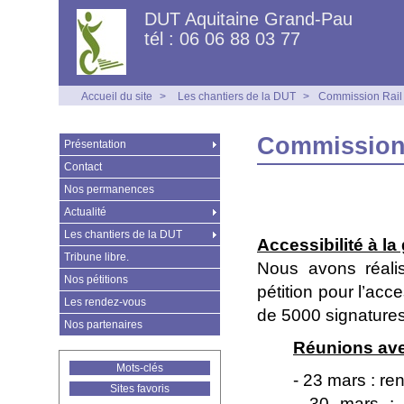
DUT Aquitaine Grand-Pau
tél : 06 06 88 03 77
Accueil du site
>
Les chantiers de la DUT
>
Commission Rail
Commission
Présentation
Contact
Nos permanences
Actualité
Les chantiers de la DUT
Accessibilité à la
Tribune libre.
Nous avons réalis
Nos pétitions
pétition pour l’acc
Les rendez-vous
de 5000 signatures
Nos partenaires
Réunions ave
Mots-clés
- 23 mars : re
Sites favoris
- 30 mars : 